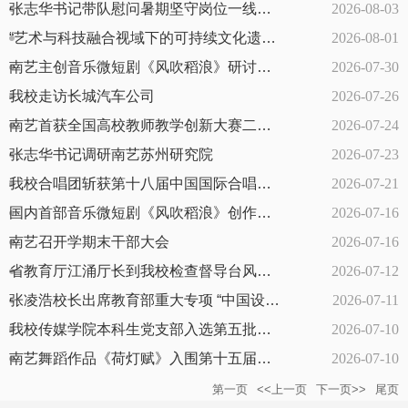
张志华书记带队慰问暑期坚守岗位一线职工
2026-08-03
“艺术与科技融合视域下的可持续文化遗产保护修复”2026年江苏省...
2026-08-01
南艺主创音乐微短剧《风吹稻浪》研讨会在京举行
2026-07-30
我校走访长城汽车公司
2026-07-26
南艺首获全国高校教师教学创新大赛二等奖
2026-07-24
张志华书记调研南艺苏州研究院
2026-07-23
我校合唱团斩获第十八届中国国际合唱节菁英赛金奖
2026-07-21
国内首部音乐微短剧《风吹稻浪》创作总结会在南艺举行
2026-07-16
南艺召开学期末干部大会
2026-07-16
省教育厅江涌厅长到我校检查督导台风防御及校园安全工作
2026-07-12
张凌浩校长出席教育部重大专项 “中国设计学自主知识体系构建研...
2026-07-11
我校传媒学院本科生党支部入选第五批全国党建工作“样板支部”
2026-07-10
南艺舞蹈作品《荷灯赋》入围第十五届中国舞蹈荷花奖古典舞终评
2026-07-10
第一页
<<上一页
下一页>>
尾页