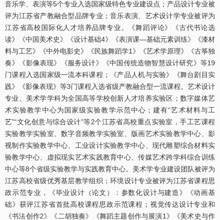
音乐学、表演等5个专业入选国家级特色专业建设点；产品设计专业被
评为江苏省产教融合型品牌专业；音乐表演、艺术设计学专业被评为
江苏省高校国际化人才培养品牌专业。《舞蹈评论》《古代书论选
读》《中国美术史》《设计基础4》《表演课—基础元素训练》《漆材
料与工艺》《中外电影史》《民族舞蹈学1》《艺术学原理》《古筝独
奏》《影像表现》《服务设计》《中国传统造物智慧设计研究》等19
门课程入选国家级一流本科课程；《产品人机与实验》《舞台剧目实
践》《影像表现》等3门课程入选省级产教融合型一流课程。艺术设计
专业、美术学学科为全国高等学校创新人才培养实验区；数字媒体艺
术实验教学中心为国家级实验教学示范中心；建有“艺术材料与工
艺”“文化创意与综合设计”等2个江苏省高校重点实验室，手工艺课程
实验教学实验室、数字音频教学实验室、版画艺术实验教学中心、影
视制作实验教学中心、工业设计实验教学中心、现代雕塑综合材料实
验教学中心、虚拟现实艺术实践教育中心、传媒艺术跨学科综合训练
中心等8个省级实验教学与实践教育中心。美术学专业建设团队被评为
江苏高校省级优秀基层教学组织；环境设计专业被评为江苏省课程思
政示范专业，《毕业设计（论文）：参数化设计与建造》《动画基
础》获评江苏省首批高校课程思政示范课程；视觉传达设计专业和
《书法创作2》《二胡独奏》《舞蹈主题创作与展演1》《美术史与作