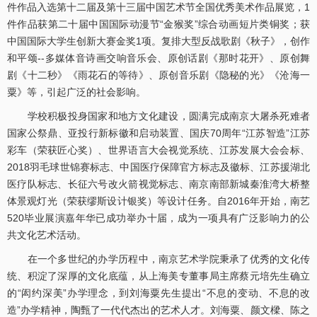
件作品入选第十二届及第十三届中国艺术节全国优秀美术作品展览，1
件作品获第二十届中国国际动漫节“金猴奖”综合动画短片类铜奖；获
中国国际大学生创新大赛金奖1项。复排大型反战歌剧《秋子》，创作
和平颂--多媒体音诗画交响音乐会、原创话剧《那时花开》、原创舞
剧《十二秒》《雨花石的等待》、原创音乐剧《隐秘的光》《沧海一
粟》等，引起广泛的社会影响。
学校积极投身国家和地方文化建设，圆满完成南京大屠杀死难者
国家公祭鼎、亚投行新标徽和启动装置、国庆70周年“江苏智造”江苏
彩车（荣获匠心奖）、世界语言大会视觉系统、江苏发展大会会标、
2018羽毛球世锦赛标志、中国医疗保障官方标志及徽标、江苏援湖北
医疗队标志、长征六号改火箭视觉标志、南京南部新城秦淮湾大桥整
体景观灯光（荣获缪斯设计银奖）等设计任务。自2016年开始，南艺
520毕业展演嘉年华已成功举办十届，成为一项具有广泛影响力的公
共文化艺术活动。
在一个多世纪的办学历程中，南京艺术学院秉承了优秀的文化传
统、积淀了深厚的文化底蕴，从上海美专董事局主席蔡元培先生确立
的“闳约深美”办学理念，到刘海粟先生提出“不息的变动、不息的改
造”办学精神，陶甄了一代代杰出的艺术人才。刘海粟、颜文樑、陈之