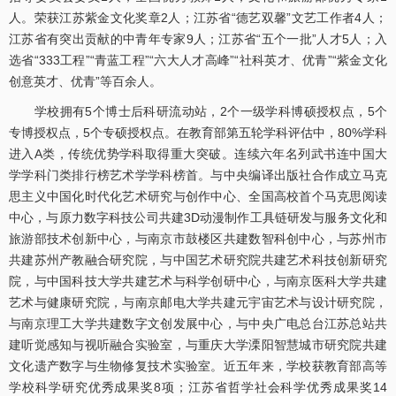
人。荣获江苏紫金文化奖章2人；江苏省“德艺双馨”文艺工作者4人；
江苏省有突出贡献的中青年专家9人；江苏省“五个一批”人才5人；入
选省“333工程”“青蓝工程”“六大人才高峰”“社科英才、优青”“紫金文化
创意英才、优青”等百余人。
学校拥有5个博士后科研流动站，2个一级学科博硕授权点，5个
专博授权点，5个专硕授权点。在教育部第五轮学科评估中，80%学科
进入A类，传统优势学科取得重大突破。连续六年名列武书连中国大
学学科门类排行榜艺术学学科榜首。与中央编译出版社合作成立马克
思主义中国化时代化艺术研究与创作中心、全国高校首个马克思阅读
中心，与原力数字科技公司共建3D动漫制作工具链研发与服务文化和
旅游部技术创新中心，与南京市鼓楼区共建数智科创中心，与苏州市
共建苏州产教融合研究院，与中国艺术研究院共建艺术科技创新研究
院，与中国科技大学共建艺术与科学创研中心，与南京医科大学共建
艺术与健康研究院，与南京邮电大学共建元宇宙艺术与设计研究院，
与南京理工大学共建数字文创发展中心，与中央广电总台江苏总站共
建听觉感知与视听融合实验室，与重庆大学溧阳智慧城市研究院共建
文化遗产数字与生物修复技术实验室。近五年来，学校获教育部高等
学校科学研究优秀成果奖8项；江苏省哲学社会科学优秀成果奖14