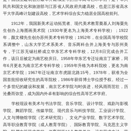
民共和国文化和旅游部与江苏省人民政府共建高校，也是江苏省高水
平大学高峰计划建设高校，艺术学科综合实力稳居全国高校前列。
1912年，我国新美术运动拓荒者、现代美术教育奠基人刘海粟先
生创办上海图画美术院（1930年更名为上海美术专科学校）；1922
年，颜文樑先生创办苏州美术专科学校；1952年，在全国高等学校院
系调整中，山东大学艺术系美术、音乐两科合并上海美专与苏州美
专，于江苏无锡社桥成立华东艺术专科学校，12月8日完成合并工
作，该日后被定为南艺校庆日。1958年华东艺专迁址南京丁家桥，同
年6月更名为南京艺术专科学校；1959年升格为本科院校，更名为南
京艺术学院；1967年迁址南京市虎踞北路15号。1978年，获准为全
国首批招收研究生的高等院校，1986年获得博士学位授予权。经过一
个多世纪的建设和发展，南京艺术学院与时俱进，经风雨而茁壮，历
沧桑而弥坚，成为国内外卓有影响的综合性高等艺术学府。
学校现设有美术与书法学院、音乐学院、设计学院、戏剧与影视
学院、舞蹈学院、传媒学院、现代音乐与科技学院、工业设计学院、
人文与博物馆学院（艺术研究院）、文化产业学院、数字艺术学院、
高等职业教育学院（成人教育学院）、国际教育学院、马克思主义学