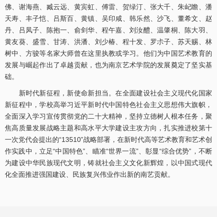
佛、谢海燕、臧云远、黄宾虹、傅雷、贺绿汀、张大千、朱屺瞻、潘
天寿、丰子恺、吕斯百、黄镇、吴印咸、韩乐然、沙飞、董希文、赵
丹、吕凤子、陈抱一、俞剑华、程午嘉、刘汝醴、温肇桐、陈大羽、
黄友葵、盛雪、甘涛、洪潘、刘少椿、程十发、罗尗子、苏天赐、林
树中、方骏等名家大师曾在这里执教或学习。他们为中国艺术教育的
发展与崛起作出了卓越贡献，也为南京艺术学院的发展奠定了坚实基
础。
新时代新征程，新使命新担当。在全面建设社会主义现代化国家
新征程中，学校高举习近平新时代中国特色社会主义思想伟大旗帜，
全面深入学习宣传贯彻党的二十大精神，坚持立德树人根本任务，聚
焦高质量发展战略主题和高水平大学建设主攻方向，扎实推进校第十
一次党代会提出的“13510”战略部署，在新时代高等艺术教育和艺术创
作实践中，立足“中国特色”、瞄准“世界一流”、彰显“综合优势”，不断
为建设中华民族现代文明，铸就社会主义文化新辉煌，以中国式现代
化全面推进强国建设、民族复兴伟业作出新的南艺贡献。