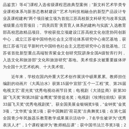
品鉴赏》等4门课程入选省级课程思政典型案例；“新文科艺术学类专
业课程体系与新形态教材建设”“艺术与科技相融合的新型产品设计专
业及课程建构”两个项目被立项为首批江苏高校新文科研究与改革实践
省级重点培育项目；“‘四美四育’美育育人体系的建构与实践”入选教育
部高校思政精品项目。学校获批立项建设江苏高校文化创意协同创新
中心，成立江苏省中国特色社会主义理论体系研究中心南艺基地，获
批江苏省习近平新时代中国特色社会主义思想研究中心首批基地。江
苏省首批新型重点高端智库紫金文创研究院跻身全国A级智库行列，
入选文化和旅游部“文化和旅游研究”基地。美术馆多次被重要媒体评
为全国十大艺术机构、十大美术馆。
近年来，学校在国内外重大艺术创作展演中硕果累累。教师担任
编剧的动画片《大禹治水》获第15届中宣部“五个一工程”奖、第26届
电视文艺“星光奖”优秀电视动画节目奖；电视剧《大清盐商》获第30
届“飞天奖”和第28届“金鹰奖”荣誉提名奖；电视剧《埃博拉前线》获第
33届飞天奖“优秀电视剧奖”。获全国美展金银铜奖9项，“金钟奖”金奖
3项，“文华奖”金奖1项；获中国舞蹈“荷花奖”古典舞奖1项；在第七届
全国青少年民族器乐教育教学成果展示活动中，7名学生被评为“优秀
表演人才”，1个课程被评为“教师精品课”；获中国书法兰亭奖3项；2