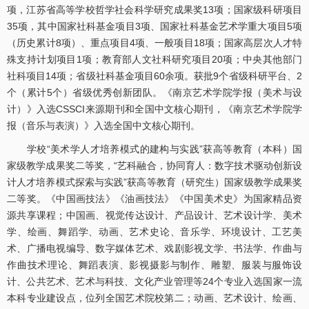
项，江苏省高等学校哲学社会科学研究成果奖13项；国家级科研项目
35项，其中国家社科基金项目3项、国家社科基金艺术学重大项目5项
（历史累计8项）、重点项目4项、一般项目18项；国家高层次人才特
殊支持计划项目1项；教育部人文社科研究项目20项；中央其他部门
社科项目14项；省级社科基金项目60余项。获批9个省级科研平台、2
个（累计5个）省级优秀创新团队。《南京艺术学院学报（美术与设
计）》入选CSSCI来源期刊和全国中文核心期刊，《南京艺术学院学
报（音乐与表演）》入选全国中文核心期刊。
学校“美术学人才培养模式的建构与实践”获高等教育（本科）国
家级教学成果奖二等奖，“艺科融合，协同育人：数字技术驱动创新设
计人才培养模式探索与实践”获高等教育（研究生）国家级教学成果奖
二等奖。《中国画技法》《油画技法》《中国美术史》为国家精品资
源共享课程；中国画、视觉传达设计、产品设计、艺术设计学、美术
学、绘画、舞蹈学、动画、艺术史论、音乐学、环境设计、工艺美
术、广播电视编导、数字媒体艺术、戏剧影视文学、书法学、作曲与
作曲技术理论、舞蹈表演、影视摄影与制作、雕塑、服装与服饰设
计、公共艺术、艺术与科技、文化产业管理等24个专业入选国家一流
本科专业建设点，位列全国艺术院校第二；动画、艺术设计、绘画、