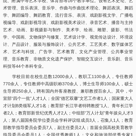
院、附属中等艺术学校、体育部等16个教学单位。设有艺术史论、艺
术管理、音乐表演、音乐学、作曲与作曲技术理论、舞蹈表演、舞蹈
学、舞蹈编导、舞蹈教育、流行音乐、表演、戏剧影视文学、广播电
视编导、戏剧影视导演、戏剧影视美术设计、录音艺术、播音与主持
艺术、动画、影视摄影与制作、美术学、绘画、雕塑、摄影、书法
学、中国画、文物保护与修复、艺术设计学、视觉传达设计、环境设
计、产品设计、服装与服饰设计、公共艺术、工艺美术、数字媒体艺
术、艺术与科技、广告学、艺术教育、文化产业管理、公共事业管
理、音乐教育、非物质文化遗产保护、智能交互设计、音乐剧、音乐
科技等44个本科专业。
学校目前在校生总数12000余人，教职工1100余人，专任教师
770余人，专任教师中高级职称370余人，博士生导师100余人，硕士
生导师250余人，聘有国内外客座教授、兼职教授百余人。其中，中
宣部“四个一批”人才1人；全国“德艺双馨”文艺工作者1人；国家重大人
才计划B类领军人才1名；教育部“长江学者特聘教授”1人、青年长江学
者2人；教育部新世纪优秀人才2人；中组部“万人计划”青年拔尖人才3
人；第八届国务院学位委员会学科评议组成员3人，召集人1人；教育
部教学指导委员会委员7人，副主任委员2人；首届全国高校美育教学
指导委员会委员1人；全国优秀教师1人；文化和旅游部优秀专家1