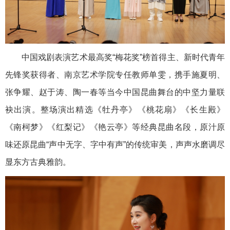
中国戏剧表演艺术最高奖“梅花奖”榜首得主、新时代青年
先锋奖获得者、南京艺术学院专任教师单雯，携手施夏明、
张争耀、赵于涛、陶一春等当今中国昆曲舞台的中坚力量联
袂出演。整场演出精选《牡丹亭》《桃花扇》《长生殿》
《南柯梦》《红梨记》《艳云亭》等经典昆曲名段，原汁原
味还原昆曲“声中无字、字中有声”的传统审美，声声水磨调尽
显东方古典雅韵。