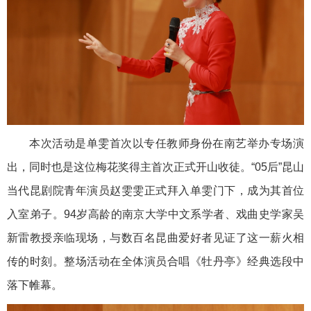
本次活动是单雯首次以专任教师身份在南艺举办专场演
出，同时也是这位梅花奖得主首次正式开山收徒。
“05后”昆山
当代昆剧院青年演员赵雯雯正式拜入单雯门下，成为其首位
入室弟子。
94岁高龄的南京大学中文系学者、戏曲史学家吴
新雷教授亲临现场，与数百名昆曲爱好者
见证了这一薪火相
传的时刻
。
整场活动在全体演员合唱《牡丹亭》经典选段中
落下帷幕。