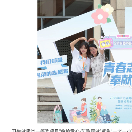
卫生健康类一等奖项目“桑榆童心·艺路康健”聚焦“一老一